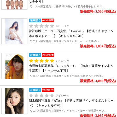
セル不可】
ワニスぺ限定特典：小冊子 ※２冊セット特典小冊子付き ※１..
販売価格: 5,500円(税込)
レビュー
0
件
菅野結以ファースト写真集 『 Halation 』【特典：直筆サイン
本＆ポストカード】【キャンセル不可】
ワニスぺ限定特典：直筆サイン本＆ポストカード ※商品ペー..
販売価格: 1,834円(税込)
レビュー
1
件
赤澤遼太郎写真集「にじゅういち」【特典：直筆サイン本＆
生写真】【キャンセル不可】
ワニスぺ限定特典：直筆サイン本＆生写真 ※商品ページの注..
販売価格: 3,080円(税込)
レビュー
0
件
朝比奈彩写真集『AYA』【特典：直筆サイン本＆ポストカー
ド】【キャンセル不可】
ワニスぺ限定特典：直筆サイン本＆ポストカード ※商品ページ..
販売価格: 3,035円(税込)