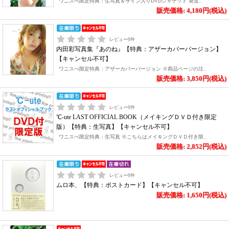
ワニスぺ限定特典：生写真＆サイン入りDVDジャケット 発送..
販売価格: 4,180円(税込)
レビュー
0
件
内田彩写真集『あのね』【特典：アザーカバーバージョン】
【キャンセル不可】
ワニスぺ限定特典：アザーカバーバージョン ※商品ページの注..
販売価格: 3,850円(税込)
レビュー
0
件
℃-ute LAST OFFICIAL BOOK（メイキングＤＶＤ付き限定
版）【特典：生写真】【キャンセル不可】
ワニスぺ限定特典：生写真 ※こちらはメイキングＤＶＤ付き限..
販売価格: 2,852円(税込)
レビュー
0
件
ムロ本、【特典：ポストカード】【キャンセル不可】
販売価格: 1,650円(税込)