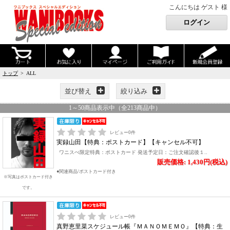
こんにちは ゲスト 様
トップ
> ALL
並び替え
絞り込み
1
～
50
商品表示中（全
213
商品中）
レビュー
0
件
実録山田【特典：ポストカード】【キャンセル不可】
ワニスぺ限定特典：ポストカード 発送予定日：ご注文確認後１..
販売価格: 1,430円(税込)
●関連商品/ポストカード付き
※写真はポストカード付き
です。
レビュー
0
件
真野恵里菜スケジュール帳『ＭＡＮＯＭＥＭＯ』【特典：生