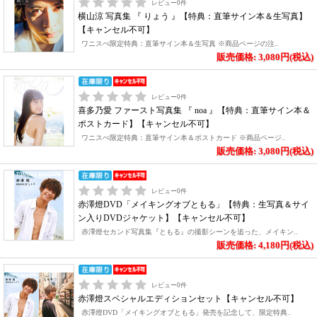
レビュー
0
件
横山涼 写真集 『 りょう 』【特典：直筆サイン本＆生写真】
【キャンセル不可】
ワニスぺ限定特典：直筆サイン本＆生写真 ※商品ページの注..
販売価格: 3,080円(税込)
レビュー
0
件
喜多乃愛 ファースト写真集 『 noa 』【特典：直筆サイン本＆
ポストカード】【キャンセル不可】
ワニスぺ限定特典：直筆サイン本＆ポストカード ※商品ページ..
販売価格: 3,080円(税込)
レビュー
0
件
赤澤燈DVD「メイキングオブともる」【特典：生写真＆サイ
ン入りDVDジャケット】【キャンセル不可】
赤澤燈セカンド写真集『ともる』の撮影シーンを追った、メイキン..
販売価格: 4,180円(税込)
レビュー
0
件
赤澤燈スペシャルエディションセット【キャンセル不可】
赤澤燈DVD「メイキングオブともる」発売を記念して、限定特典..