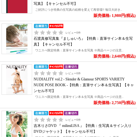
写真】【キャンセル不可】
ご好評につき特典の生写真の絵柄を変えて再登場!! 毎日大好き..
販売価格: 1,980円(税込)
レビュー
0
件
石渡真修写真集『ましゅいろ』【特典：直筆サイン本＆生写
真】【キャンセル不可】
ワニスぺ限定特典：直筆サイン本＆生写真 ※商品ページの注意..
販売価格: 2,640円(税込)
レビュー
0
件
NUDIALITY vol.2 - Slender & Glamour SPORTS VARIETY
NUDE POSE BOOK -【特典：直筆サイン本＆生写真】【キャ
ンセル不可】
ワニスぺ限定特典：直筆サイン本＆生写真 ※商品ページの注意..
販売価格: 2,750円(税込)
レビュー
0
件
吉木りさDVD 『 milimiLISA 』【特典：生写真＆サイン入り
DVDジャケット】【キャンセル不可】