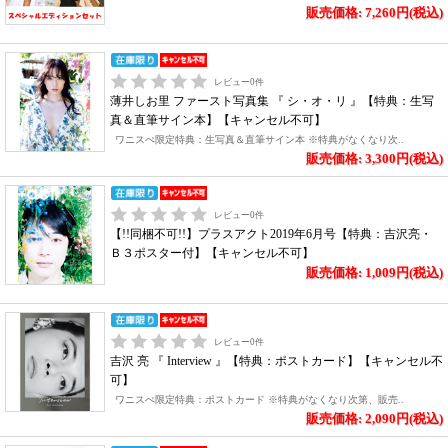
販売価格: 7,260円(税込)
レビュー
0
件
薄井しお里 ファースト写真集 『 シ・オ・リ 』【特典：生写
真＆直筆サイン本】【キャンセル不可】
ワニスぺ限定特典：生写真＆直筆サイン本 ※特典がなくなり次..
販売価格: 3,300円(税込)
レビュー
0
件
【!!同梱不可!!】プラスアクト2019年6月号【特典：吉沢亮・
Ｂ３ポスター付】【キャンセル不可】
販売価格: 1,009円(税込)
レビュー
0
件
吉沢 亮 『 Interview 』【特典：ポストカード】【キャンセル不
可】
ワニスぺ限定特典：ポストカード ※特典がなくなり次第、販売..
販売価格: 2,090円(税込)