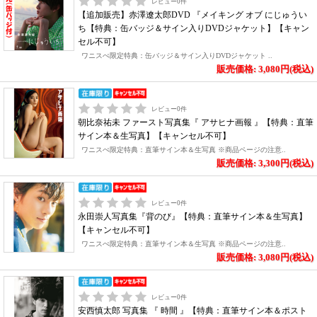
レビュー
0
件
【追加販売】赤澤遼太郎DVD 『メイキング オブ にじゅうい
ち【特典：缶バッジ＆サイン入りDVDジャケット】【キャン
セル不可】
ワニスぺ限定特典：缶バッジ＆サイン入りDVDジャケット ..
販売価格: 3,080円(税込)
レビュー
0
件
朝比奈祐未 ファースト写真集『 アサヒナ画報 』【特典：直筆
サイン本＆生写真】【キャンセル不可】
ワニスぺ限定特典：直筆サイン本＆生写真 ※商品ページの注意..
販売価格: 3,300円(税込)
レビュー
0
件
永田崇人写真集『背のび』【特典：直筆サイン本＆生写真】
【キャンセル不可】
ワニスぺ限定特典：直筆サイン本＆生写真 ※商品ページの注意..
販売価格: 3,080円(税込)
レビュー
0
件
安西慎太郎 写真集 『 時間 』【特典：直筆サイン本＆ポスト