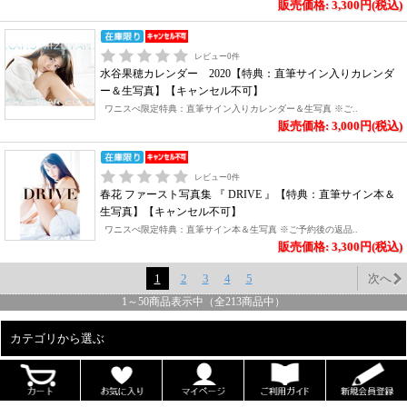
販売価格: 3,300円(税込)
レビュー
0
件
水谷果穂カレンダー 2020【特典：直筆サイン入りカレンダ
ー＆生写真】【キャンセル不可】
ワニスぺ限定特典：直筆サイン入りカレンダー＆生写真 ※ご..
販売価格: 3,000円(税込)
レビュー
0
件
春花 ファースト写真集 『 DRIVE 』【特典：直筆サイン本＆
生写真】【キャンセル不可】
ワニスぺ限定特典：直筆サイン本＆生写真 ※ご予約後の返品..
販売価格: 3,300円(税込)
1
2
3
4
5
次へ
1
～
50
商品表示中（全
213
商品中）
カテゴリから選ぶ
ALL
男性写真集