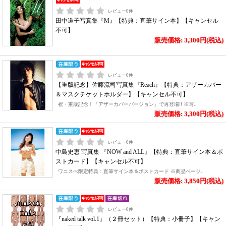
レビュー
0
件
田中道子写真集『M』【特典：直筆サイン本】【キャンセル
不可】
販売価格: 3,300円(税込)
レビュー
0
件
【重版記念】佐藤流司写真集『Reach』【特典：アザーカバー
＆マスクチケットホルダー】【キャンセル不可】
祝・重版記念！「アザーカバーバージョン」で再登場!! ※写..
販売価格: 3,300円(税込)
レビュー
0
件
中島史恵 写真集 『NOW and ALL』【特典：直筆サイン本＆ポ
ストカード】【キャンセル不可】
ワニスぺ限定特典：直筆サイン本＆ポストカード ※商品ページ..
販売価格: 3,850円(税込)
レビュー
0
件
『naked talk vol.1』（２冊セット）【特典：小冊子】【キャン