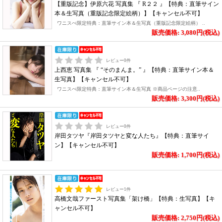
【重版記念】伊原六花 写真集 『 R２２ 』【特典：直筆サイン
本＆生写真（重版記念限定絵柄）】【キャンセル不可】
ワニスぺ限定特典：直筆サイン本＆生写真（重版記念限定絵柄） ..
販売価格: 3,080円(税込)
レビュー
0
件
上西恵 写真集 『 “そのまんま。” 』【特典：直筆サイン本＆
生写真】【キャンセル不可】
ワニスぺ限定特典：直筆サイン本＆生写真 ※商品ページの注意..
販売価格: 3,300円(税込)
レビュー
0
件
岸田タツヤ『岸田タツヤと変な人たち』【特典：直筆サイ
ン】【キャンセル不可】
販売価格: 1,700円(税込)
レビュー
1
件
高橋文哉ファースト写真集「架け橋」【特典：生写真】【キ
ャンセル不可】
販売価格: 2,750円(税込)