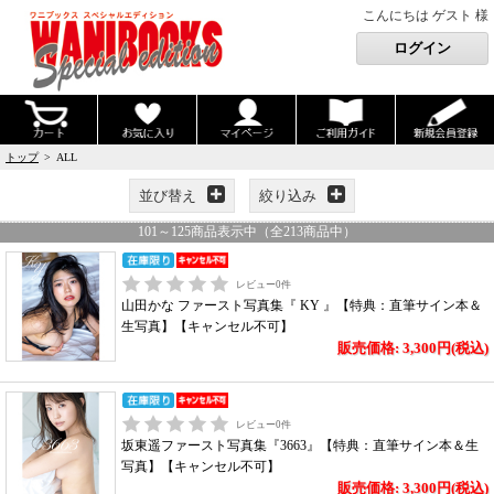
こんにちは ゲスト 様
トップ
> ALL
並び替え
絞り込み
101
～
125
商品表示中（全
213
商品中）
レビュー
0
件
山田かな ファースト写真集『 KY 』【特典：直筆サイン本＆
生写真】【キャンセル不可】
販売価格: 3,300円(税込)
レビュー
0
件
坂東遥ファースト写真集『3663』【特典：直筆サイン本＆生
写真】【キャンセル不可】
販売価格: 3,300円(税込)