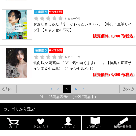
レビュー
0
件
おおしましゅん『今、かわりたいキミへ』【特典：直筆サイ
ン】【キャンセル不可】
販売価格: 1,700円(税込)
レビュー
0
件
北向珠夕 写真集 『 M～気の向くままに～ 』【特典：直筆サ
イン本＆生写真】【キャンセル不可】
販売価格: 3,300円(税込)
前へ
3
4
5
6
7
次へ
101
～
125
商品表示中（全
213
商品中）
カテゴリから選ぶ
ALL
男性写真集