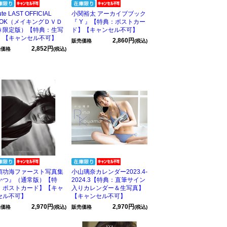
ute LAST OFFICIAL
小関裕太 アーカイブブック
OOK（メイキングＤＶＤ
『 Y 』【特典：ポストカー
き限定版）【特典：生写
ド】【キャンセル不可】
】【キャンセル不可】
2,860円
販売価格
(税込)
2,852円
売価格
(税込)
頭功海ファースト写真集
小山璃奈カレンダー2023.4-
かつ』（通常版）【特
2024.3【特典：直筆サイン
：ポストカード】【キャ
入りカレンダー＆生写真】
セル不可】
【キャンセル不可】
2,970円
2,970円
売価格
(税込)
販売価格
(税込)