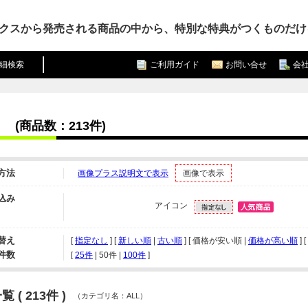
クスから発売される商品の中から、特別な特典がつくものだけ
細検索
ご利用ガイド
お問い合せ
会
(商品数：213件)
方法
画像プラス説明文で表示
画像で表示
込み
アイコン
替え
[
指定なし
] [
新しい順
|
古い順
] [ 価格が安い順 |
価格が高い順
] [
件数
[ 
25件
 | 
50件
 | 
100件
 ]
 ( 213件 )
（カテゴリ名：ALL）