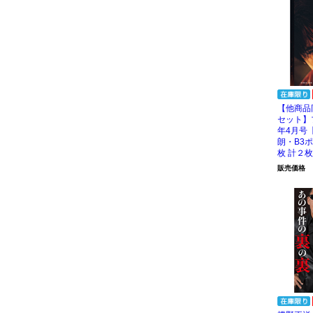
【他商品
セット】
年4月号
朗・B3
枚 計２
販売価格