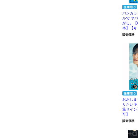
バンカラ
ルで ヤ
がし』【
本】【キ
販売価格
おおしま
りたいキ
筆サイン
可】
販売価格