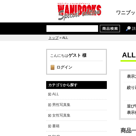
ワニブッ
詳
トップ
> ALL
ALL
ゲスト 様
こんにちは
ログイン
表示
カテゴリから探す
絞り
ALL
男性写真集
並び
表示
女性写真集
書籍
商品一覧