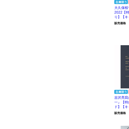
大久保桜
2022
り】【キ
販売価格
吉沢亮寫
一』【特
ド】【キ
販売価格