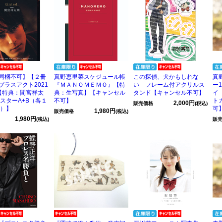
同梱不可】【２冊
真野恵里菜スケジュール帳
この探偵、犬かもしれな
真
プラスアクト2021
『ＭＡＮＯＭＥＭＯ』【特
い フレーム付アクリルス
ー
【特典：間宮祥太
典：生写真】【キャンセル
タンド【キャンセル不可】
イ
ポスターA+B（各１
不可】
ト
2,000円
販売価格
(税込)
枚）】
可
1,980円
販売価格
(税込)
1,980円
(税込)
販