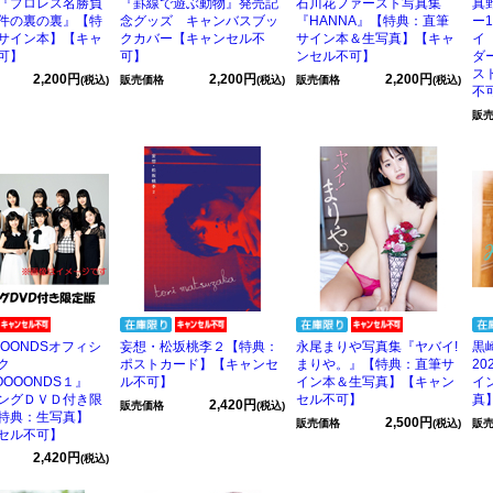
『プロレス名勝負
『罫線で遊ぶ動物』発売記
石川花ファースト写真集
真
件の裏の裏』【特
念グッズ キャンバスブッ
『HANNA』【特典：直筆
ー
サイン本】【キャ
クカバー【キャンセル不
サイン本＆生写真】【キャ
イ
可】
可】
ンセル不可】
ダ
ス
2,200円
2,200円
2,200円
(税込)
販売価格
(税込)
販売価格
(税込)
不
販
OOONDSオフィシ
妄想・松坂桃李２【特典：
永尾まりや写真集『ヤバイ!
黒
ク
ポストカード】【キャンセ
まりや。』【特典：直筆サ
20
OOOONDS１』
ル不可】
イン本＆生写真】【キャン
イ
ングＤＶＤ付き限
セル不可】
真
2,420円
販売価格
(税込)
特典：生写真】
2,500円
販売価格
(税込)
販
セル不可】
2,420円
(税込)