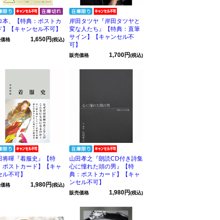
ロ本、【特典：ポストカ
岸田タツヤ『岸田タツヤと
ド】【キャンセル不可】
変な人たち』【特典：直筆
サイン】【キャンセル不
1,650円
売価格
(税込)
可】
1,700円
販売価格
(税込)
田将暉『着服史』【特
山田孝之『朗読CD付き詩集
：ポストカード】【キャ
心に憧れた頭の男』【特
セル不可】
典：ポストカード】【キャ
ンセル不可】
1,980円
売価格
(税込)
1,980円
販売価格
(税込)