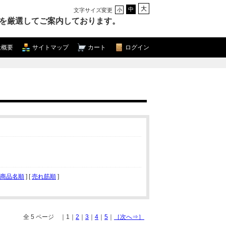
大
中
文字サイズ変更
小
を厳選してご案内しております。
社概要
サイトマップ
カート
ログイン
商品名順
] [
売れ筋順
]
全 5 ページ ｜1｜
2
｜
3
｜
4
｜
5
｜
［次へ⇒］