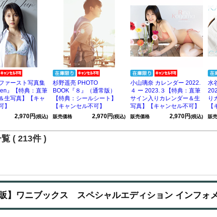
ファースト写真集
杉野遥亮 PHOTO
小山璃奈 カレンダー 2022.
水
 Teen』【特典：直筆
BOOK『８』（通常版）
４ ー 2023.３【特典：直筆
2
＆生写真】【キャ
【特典：シールシート】
サイン入りカレンダー＆生
り
可】
【キャンセル不可】
写真】【キャンセル不可】
【
2,970円
2,970円
2,970円
(税込)
販売価格
(税込)
販売価格
(税込)
販
 ( 213件 )
販】ワニブックス スペシャルエディション インフォ