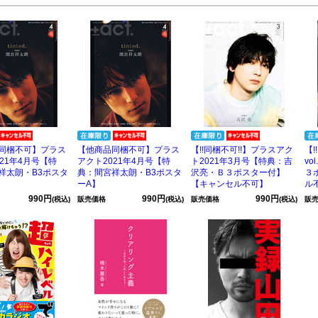
同梱不可】プラス
【他商品同梱不可】プラス
【!!同梱不可!!】プラスアク
【!
21年4月号【特
アクト2021年4月号【特
ト2021年3月号【特典：吉
vo
祥太朗・B3ポスタ
典：間宮祥太朗・B3ポスタ
沢亮・Ｂ３ポスター付】
３
ーA】
【キャンセル不可】
ル
990円
990円
990円
(税込)
販売価格
(税込)
販売価格
(税込)
販