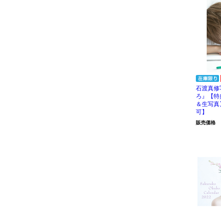
石渡真修
ろ』【特
＆生写真
可】
販売価格