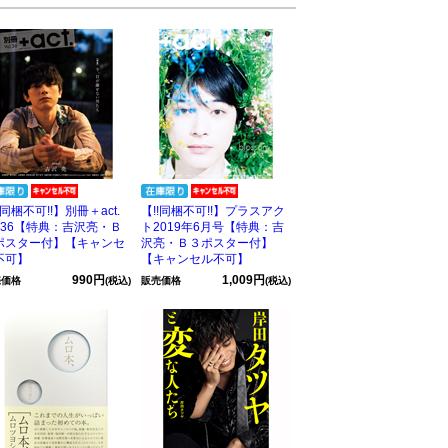
!同梱不可!!】別冊＋act.
【!!同梱不可!!】プラスアク
l.36【特典：吉沢亮・Ｂ
ト2019年6月号【特典：吉
ポスター付】【キャンセ
沢亮・Ｂ３ポスター付】
不可】
【キャンセル不可】
990円
1,009円
売価格
(税込)
販売価格
(税込)