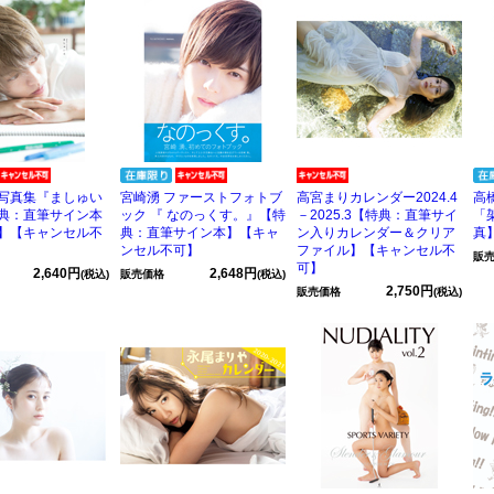
写真集『ましゅい
宮崎湧 ファーストフォトブ
高宮まりカレンダー2024.4
高
典：直筆サイン本
ック 『 なのっくす。』【特
－2025.3【特典：直筆サイ
「
】【キャンセル不
典：直筆サイン本】【キャ
ン入りカレンダー＆クリア
真
ンセル不可】
ファイル】【キャンセル不
販
可】
2,640円
2,648円
(税込)
販売価格
(税込)
2,750円
販売価格
(税込)