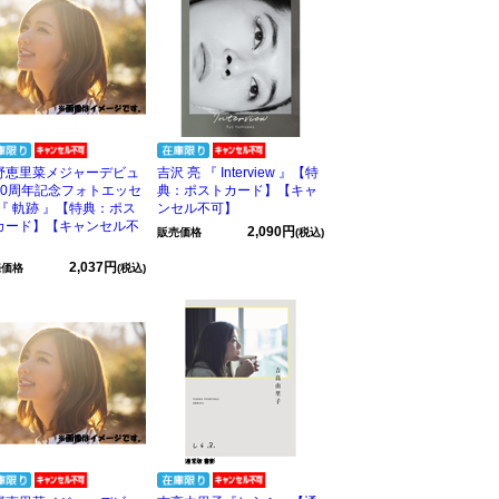
野恵里菜メジャーデビュ
吉沢 亮 『 Interview 』【特
10周年記念フォトエッセ
典：ポストカード】【キャ
 『 軌跡 』【特典：ポス
ンセル不可】
カード】【キャンセル不
2,090円
販売価格
(税込)
】
2,037円
売価格
(税込)