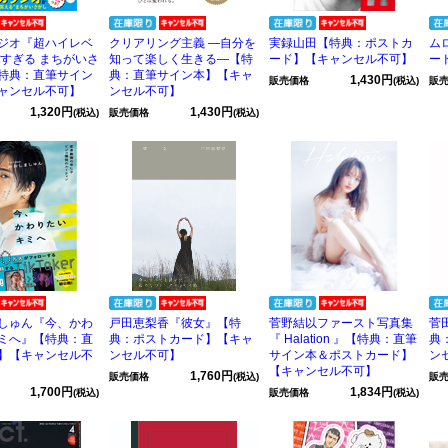
ジオ『超ハイレベ
クリアリング主義 ―自分を
実録山田【特典：ポストカ
ム
バすぎる まちがいさ
知って楽しく生きる―【特
ード】【キャンセル不可】
ー
特典：直筆サイン
典：直筆サイン本】【キャ
1,430円
販売価格
(税込)
販
ャンセル不可】
ンセル不可】
1,320円
1,430円
(税込)
販売価格
(税込)
しゅん『今、かわ
戸田恵梨香『彼女』【特
菅野結以ファースト写真集
菅
ミへ』【特典：直
典：ポストカード】【キャ
『 Halation 』【特典：直筆
典
】【キャンセル不
ンセル不可】
サイン本＆ポストカード】
ン
【キャンセル不可】
1,760円
販売価格
(税込)
販
1,700円
1,834円
(税込)
販売価格
(税込)