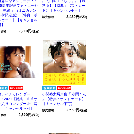
野恵里菜メジャーデビュ
吉高由里子『しらふ』【通
10周年記念フォトエッセ
常版】【特典：ポストカー
 『 軌跡 』（ミニカレン
ド】【キャンセル不可】
ー付限定版）【特典：ポ
2,420円
販売価格
(税込)
トカード】【キャンセル
可】
2,200円
売価格
(税込)
崎レイナカレンダー
小関裕太写真集『 小関くん
20-2021【特典：直筆サ
』【特典：ポストカード】
ン入りカレンダー＆生写
【キャンセル不可】
】【キャンセル不可】
2,530円
販売価格
(税込)
2,500円
売価格
(税込)