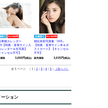
谷果穂カレンダー
朝比奈彩写真集『AYA』
020【特典：直筆サイン入
【特典：直筆サイン本＆ポ
カレンダー＆生写真】
ストカード】【キャンセル
キャンセル不可】
不可】
3,000円
3,035円
売価格
(税込)
販売価格
(税込)
全 5 ページ ｜1｜
2
｜
3
｜
4
｜
5
｜
［次へ⇒］
メーション