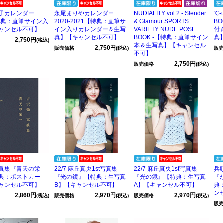
子カレンダー
永尾まりやカレンダー
NUDIALITY vol.2 - Slender
℃-
【特典：直筆サイン入
2020-2021【特典：直筆サ
& Glamour SPORTS
B
ャンセル不可】
イン入りカレンダー＆生写
VARIETY NUDE POSE
付
真】【キャンセル不可】
BOOK -【特典：直筆サイン
真
2,750円
(税込)
本＆生写真】【キャンセル
2,750円
販売価格
(税込)
販
不可】
2,750円
販売価格
(税込)
眞集『青天の栄
22/7 麻丘真央1st写真集
22/7 麻丘真央1st写真集
兵
典：ポストカー
『光の鏡』【特典：生写真
『光の鏡』【特典：生写真
『
ャンセル不可】
B】【キャンセル不可】
A】【キャンセル不可】
典
ン
2,860円
2,970円
2,970円
(税込)
販売価格
(税込)
販売価格
(税込)
販