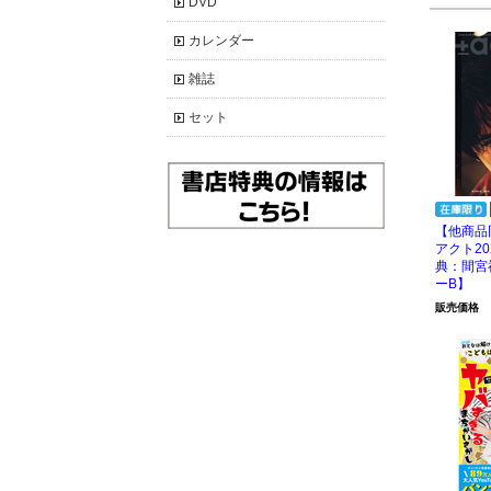
DVD
カレンダー
雑誌
セット
【他商品
アクト20
典：間宮
ーB】
販売価格