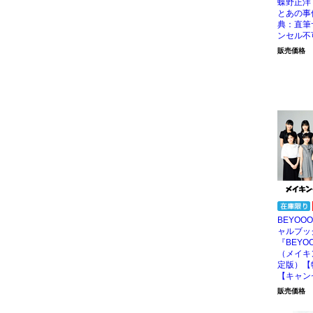
蝶野正洋
とあの事
典：直筆
ンセル不
販売価格
BEYOO
ャルブッ
『BEYO
（メイキ
定版）【
【キャン
販売価格