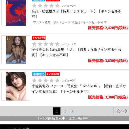
レビュー
0
件
妄想・松坂桃李２【特典：ポストカード】【キャンセル不
可】
ワニスぺ特典：ポストカード ※返品・キャンセル不可 ※..
販売価格: 2,420円(税込)
レビュー
0
件
宇佐美なお 1st写真集 『 U 』【特典：直筆サイン本＆生写
真】【キャンセル不可】
販売価格: 3,850円(税込)
レビュー
0
件
宇佐美彩乃 ファースト写真集 『 AYANON 』【特典：直筆サ
イン本＆生写真】【キャンセル不可】
販売価格: 3,300円(税込)
1
2
3
次へ
1
～
100
商品表示中（全
213
商品中）