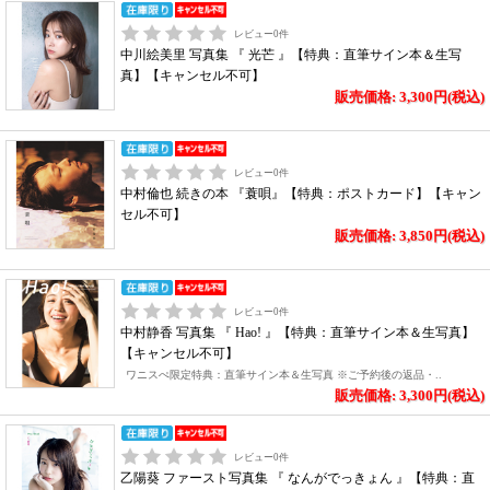
レビュー
0
件
中川絵美里 写真集 『 光芒 』【特典：直筆サイン本＆生写
真】【キャンセル不可】
販売価格: 3,300円(税込)
レビュー
0
件
中村倫也 続きの本 『蓑唄』【特典：ポストカード】【キャン
セル不可】
販売価格: 3,850円(税込)
レビュー
0
件
中村静香 写真集 『 Hao! 』【特典：直筆サイン本＆生写真】
【キャンセル不可】
ワニスぺ限定特典：直筆サイン本＆生写真 ※ご予約後の返品・..
販売価格: 3,300円(税込)
レビュー
0
件
乙陽葵 ファースト写真集 『 なんがでっきょん 』【特典：直