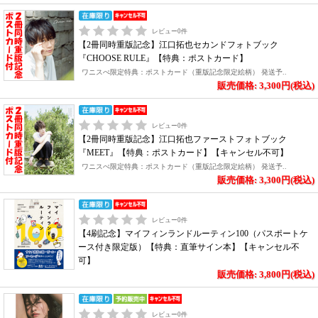
レビュー
0
件
【2冊同時重版記念】江口拓也セカンドフォトブック
『CHOOSE RULE』【特典：ポストカード】
ワニスぺ限定特典：ポストカード（重版記念限定絵柄） 発送予..
販売価格: 3,300円(税込)
レビュー
0
件
【2冊同時重版記念】江口拓也ファーストフォトブック
『MEET』【特典：ポストカード】【キャンセル不可】
ワニスぺ限定特典：ポストカード（重版記念限定絵柄） 発送予..
販売価格: 3,300円(税込)
レビュー
0
件
【4刷記念】マイフィンランドルーティン100（パスポートケ
ース付き限定版）【特典：直筆サイン本】【キャンセル不
可】
販売価格: 3,800円(税込)
レビュー
0
件