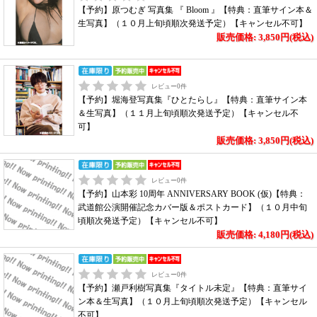
【予約】原つむぎ 写真集 『 Bloom 』【特典：直筆サイン本＆
生写真】（１０月上旬頃順次発送予定）【キャンセル不可】
販売価格: 3,850円(税込)
レビュー
0
件
【予約】堀海登写真集『ひとたらし』【特典：直筆サイン本
＆生写真】（１１月上旬頃順次発送予定）【キャンセル不
可】
販売価格: 3,850円(税込)
レビュー
0
件
【予約】山本彩 10周年 ANNIVERSARY BOOK (仮)【特典：
武道館公演開催記念カバー版＆ポストカード】（１０月中旬
頃順次発送予定）【キャンセル不可】
販売価格: 4,180円(税込)
レビュー
0
件
【予約】瀬戸利樹写真集『タイトル未定』【特典：直筆サイ
ン本＆生写真】（１０月上旬頃順次発送予定）【キャンセル
不可】