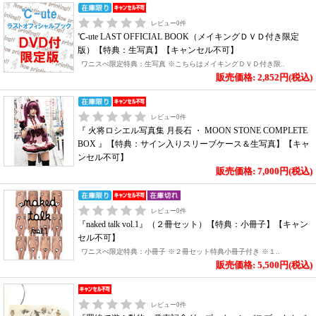
レビュー
0
件
℃-ute LAST OFFICIAL BOOK（メイキングＤＶＤ付き限定
版）【特典：生写真】【キャンセル不可】
ワニスぺ限定特典：生写真 ※こちらはメイキングＤＶＤ付き限..
販売価格: 2,852円(税込)
レビュー
0
件
『 火将ロシエル写真集 月長石 ・ MOON STONE COMPLETE
BOX 』【特典：サイン入りスリーブケース＆生写真】【キャ
ンセル不可】
販売価格: 7,000円(税込)
レビュー
0
件
『naked talk vol.1』（２冊セット）【特典：小冊子】【キャン
セル不可】
ワニスぺ限定特典：小冊子 ※２冊セット特典小冊子付き ※１..
販売価格: 5,500円(税込)
レビュー
0
件