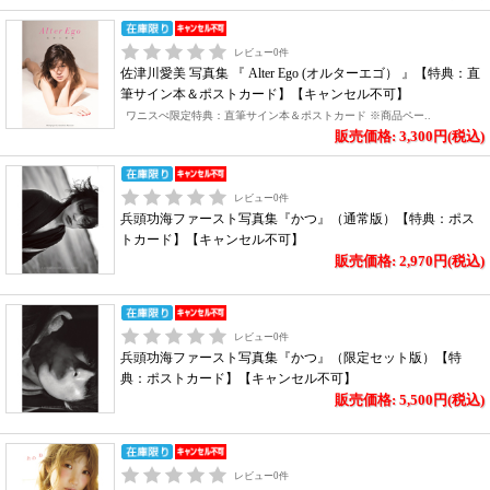
レビュー
0
件
佐津川愛美 写真集 『 Alter Ego (オルターエゴ） 』【特典：直
筆サイン本＆ポストカード】【キャンセル不可】
ワニスぺ限定特典：直筆サイン本＆ポストカード ※商品ペー..
販売価格: 3,300円(税込)
レビュー
0
件
兵頭功海ファースト写真集『かつ』（通常版）【特典：ポス
トカード】【キャンセル不可】
販売価格: 2,970円(税込)
レビュー
0
件
兵頭功海ファースト写真集『かつ』（限定セット版）【特
典：ポストカード】【キャンセル不可】
販売価格: 5,500円(税込)
レビュー
0
件