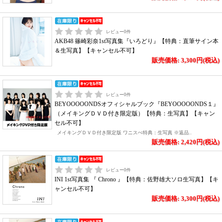
レビュー
0
件
AKB48 篠崎彩奈1st写真集『いろどり』【特典：直筆サイン本
＆生写真】【キャンセル不可】
販売価格: 3,300円(税込)
レビュー
0
件
BEYOOOOONDSオフィシャルブック『BEYOOOOONDS１』
（メイキングＤＶＤ付き限定版）【特典：生写真】【キャン
セル不可】
メイキングＤＶＤ付き限定版 ワニスぺ特典：生写真 ※返品..
販売価格: 2,420円(税込)
レビュー
0
件
INI 1st写真集 『 Chrono 』【特典：佐野雄大ソロ生写真】【キ
ャンセル不可】
販売価格: 3,300円(税込)