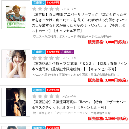
レビュー
0
件
【通常版】菅田将暉 アニバーサリーブック 『誰かと作った何
かをきっかけに創ったモノを 見ていた者が繕った何かは いつ
の日か愛するものが造った何かのようだった。』【特典：ポ
ストカード】【キャンセル不可】
ワニスぺ限定特典：ポストカード ※商品ページの注意事項を..
販売価格: 3,080円(税込)
レビュー
0
件
【重版記念】伊原六花 写真集 『 R２２ 』【特典：直筆サイン
本＆生写真（重版記念限定絵柄）】【キャンセル不可】
ワニスぺ限定特典：直筆サイン本＆生写真（重版記念限定絵柄） ..
販売価格: 3,080円(税込)
レビュー
0
件
【重版記念】佐藤流司写真集『Reach』【特典：アザーカバー
＆マスクチケットホルダー】【キャンセル不可】
祝・重版記念！「アザーカバーバージョン」で再登場!! ※写..
販売価格: 3,300円(税込)