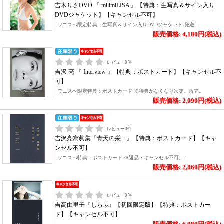
吉木りさDVD 『 milimiLISA 』【特典：生写真＆サイン入り
DVDジャケット】【キャンセル不可】
ワニスぺ限定特典：生写真＆サイン入りDVDジャケット 発送..
販売価格: 4,180円(税込)
レビュー
0
件
吉沢 亮 『 Interview 』【特典：ポストカード】【キャンセル不
可】
ワニスぺ限定特典：ポストカード ※特典がなくなり次第、販売..
販売価格: 2,090円(税込)
レビュー
0
件
吉沢亮寫眞集『青天の栄一』【特典：ポストカード】【キャ
ンセル不可】
ワニスぺ特典：ポストカード ※返品・キャンセル不可。 ..
販売価格: 2,860円(税込)
レビュー
0
件
吉高由里子『しらふ』【初回限定版】【特典：ポストカー
ド】【キャンセル不可】