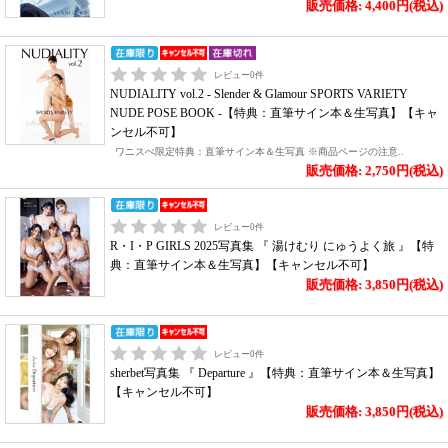
販売価格: 4,400円(税込)
レビュー
0
件
NUDIALITY vol.2 - Slender & Glamour SPORTS VARIETY
NUDE POSE BOOK -【特典：直筆サイン本＆生写真】【キャ
ンセル不可】
ワニスぺ限定特典：直筆サイン本＆生写真 ※商品ページの注意..
販売価格: 2,750円(税込)
レビュー
0
件
R・I・P GIRLS 2025写真集 『 湯けむり にゅうよく旅 』【特
典：直筆サイン本＆生写真】【キャンセル不可】
販売価格: 3,850円(税込)
レビュー
0
件
sherbet写真集 『 Departure 』【特典：直筆サイン本＆生写真】
【キャンセル不可】
販売価格: 3,850円(税込)