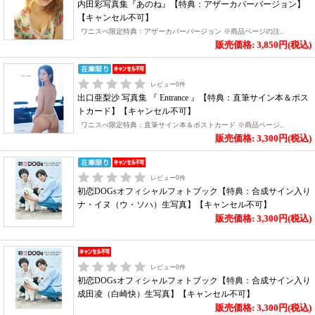
内田彩写真集『あのね』【特典：アザーカバーバージョン】
【キャンセル不可】
ワニスぺ限定特典：アザーカバーバージョン ※商品ページの注..
販売価格: 3,850円(税込)
レビュー
0
件
出口亜梨沙 写真集 『 Entrance 』【特典：直筆サイン本＆ポス
トカード】【キャンセル不可】
ワニスぺ限定特典：直筆サイン本＆ポストカード ※商品ページ..
販売価格: 3,300円(税込)
レビュー
0
件
初恋DOGsオフィシャルフォトブック【特典：合成サイン入り
ナ・イヌ（ウ・ソハ）生写真】【キャンセル不可】
販売価格: 3,300円(税込)
レビュー
0
件
初恋DOGsオフィシャルフォトブック【特典：合成サイン入り
成田凌（白崎快）生写真】【キャンセル不可】
販売価格: 3,300円(税込)