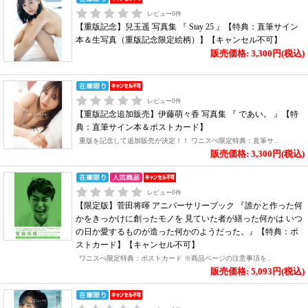
レビュー
0
件
【重版記念】兒玉遥 写真集 『 Stay 25 』【特典：直筆サイン
本＆生写真（重版記念限定絵柄）】【キャンセル不可】
販売価格: 3,300円(税込)
レビュー
0
件
【重版記念追加販売】伊藤萌々香 写真集 『 であい。 』【特
典：直筆サイン本＆ポストカード】
重版を記念して追加販売が決定！！ ワニスぺ限定特典：直筆サ..
販売価格: 3,300円(税込)
レビュー
0
件
【限定版】菅田将暉 アニバーサリーブック 『誰かと作った何
かをきっかけに創ったモノを 見ていた者が繕った何かは いつ
の日か愛するものが造った何かのようだった。』【特典：ポ
ストカード】【キャンセル不可】
ワニスぺ限定特典：ポストカード ※商品ページの注意事項を..
販売価格: 5,093円(税込)