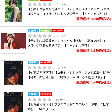
レビュー
0
件
【予約】生駒里奈写真集『ルリカケス』（メイキングDVD付
き限定版）（９月中旬頃順次発送予定）【キャンセル不可】
販売価格: 4,400円(税込)
レビュー
0
件
【予約】稲場愛香カレンダー2027【特典：生写真２種】（１
０月中旬頃順次発送予定）【キャンセル不可】
販売価格: 3,850円(税込)
レビュー
0
件
【他商品同梱不可】【２冊セット】プラスアクト2021年4月号
【特典：間宮祥太朗・B3ポスターA+B（各１枚 計２枚）】
販売価格: 1,980円(税込)
レビュー
0
件
【他商品同梱不可】プラスアクト2021年4月号【特典：間宮祥
太朗・B3ポスターA】