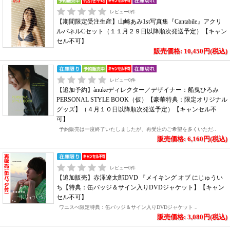
レビュー
0
件
【期間限定受注生産】山崎あみ1st写真集『Cantabile』アクリ
ルパネルCセット（１１月２９日以降順次発送予定）【キャン
セル不可】
販売価格: 10,450円(税込)
レビュー
0
件
【追加予約】ànukeディレクター／デザイナー：船曳ひろみ
PERSONAL STYLE BOOK（仮）【豪華特典：限定オリジナル
グッズ】（４月１０日以降順次発送予定）【キャンセル不
可】
予約販売は一度終了いたしましたが、再受注のご希望を多くいただ..
販売価格: 6,160円(税込)
レビュー
0
件
【追加販売】赤澤遼太郎DVD 『メイキング オブ にじゅうい
ち【特典：缶バッジ＆サイン入りDVDジャケット】【キャン
セル不可】
ワニスぺ限定特典：缶バッジ＆サイン入りDVDジャケット ..
販売価格: 3,080円(税込)