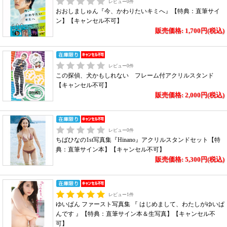
レビュー
0
件
おおしましゅん『今、かわりたいキミへ』【特典：直筆サイ
ン】【キャンセル不可】
販売価格: 1,700円(税込)
レビュー
0
件
この探偵、犬かもしれない フレーム付アクリルスタンド
【キャンセル不可】
販売価格: 2,000円(税込)
レビュー
0
件
ちばひなの1st写真集『Hinano』アクリルスタンドセット【特
典：直筆サイン本】【キャンセル不可】
販売価格: 5,300円(税込)
レビュー
1
件
ゆいぱん ファースト写真集 『 はじめまして、わたしがゆいぱ
んです 』【特典：直筆サイン本＆生写真】【キャンセル不
可】