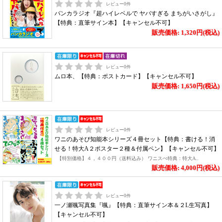
レビュー
0
件
バンカラジオ『超ハイレベルで ヤバすぎる まちがいさがし』
【特典：直筆サイン本】【キャンセル不可】
販売価格: 1,320円(税込)
レビュー
0
件
ムロ本、【特典：ポストカード】【キャンセル不可】
販売価格: 1,650円(税込)
レビュー
0
件
ワニのあそび知能本シリーズ４冊セット【特典：書ける！消
せる！特大A２ポスター２種＆付属ペン】【キャンセル不可】
【特別価格】４，４００円（送料込み） ワニスぺ特典：特大A..
販売価格: 4,000円(税込)
レビュー
0
件
一ノ瀬颯写真集『颯』【特典：直筆サイン本＆２L生写真】
【キャンセル不可】