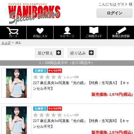
こんにちは ゲスト 様
トップ
> ALL
並び替え
絞り込み
1
～
100
商品表示中（全
213
商品中）
レビュー
0
件
22/7 麻丘真央1st写真集『光の鏡』【特典：生写真A】【キャ
ンセル不可】
販売価格: 2,970円(税込)
レビュー
0
件
22/7 麻丘真央1st写真集『光の鏡』【特典：生写真B】【キャ
ンセル不可】
販売価格: 2,970円(税込)